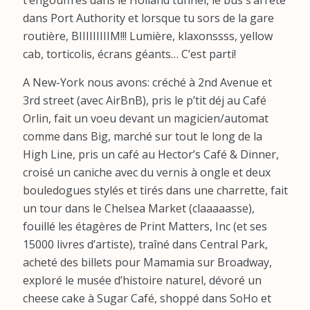
t’engouffres dans le Holland tunnel, le bus s’arrête
dans Port Authority et lorsque tu sors de la gare
routière, BIIIIIIIIIM!!! Lumière, klaxonssss, yellow
cab, torticolis, écrans géants… C’est parti!
A New-York nous avons: créché à 2nd Avenue et
3rd street (avec AirBnB), pris le p’tit déj au Café
Orlin, fait un voeu devant un magicien/automat
comme dans Big, marché sur tout le long de la
High Line, pris un café au Hector’s Café & Dinner,
croisé un caniche avec du vernis à ongle et deux
bouledogues stylés et tirés dans une charrette, fait
un tour dans le Chelsea Market (claaaaasse),
fouillé les étagères de Print Matters, Inc (et ses
15000 livres d’artiste), traîné dans Central Park,
acheté des billets pour Mamamia sur Broadway,
exploré le musée d’histoire naturel, dévoré un
cheese cake à Sugar Café, shoppé dans SoHo et