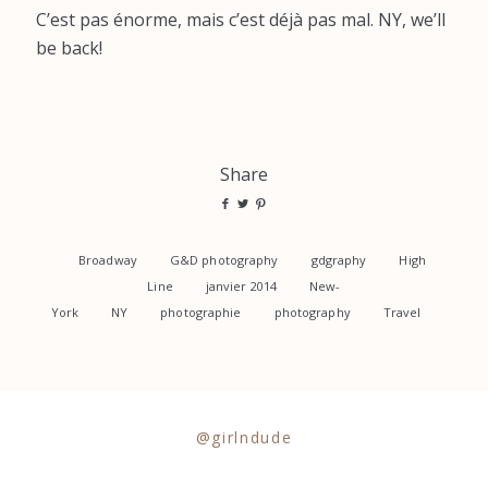
C’est pas énorme, mais c’est déjà pas mal. NY, we’ll
be back!
Share
Broadway
G&D photography
gdgraphy
High
Line
janvier 2014
New-
York
NY
photographie
photography
Travel
@girlndude