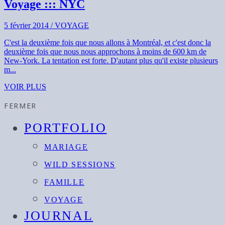
Voyage ::: NYC
5 février 2014
/
VOYAGE
C'est la deuxième fois que nous allons à Montréal, et c'est donc la
deuxième fois que nous nous approchons à moins de 600 km de
New-York. La tentation est forte. D'autant plus qu'il existe plusieurs
m...
VOIR PLUS
FERMER
PORTFOLIO
MARIAGE
WILD SESSIONS
FAMILLE
VOYAGE
JOURNAL