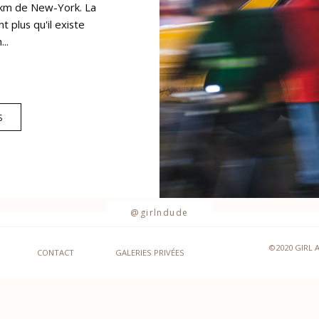
km de New-York. La
t plus qu'il existe
..
S
@girlndude
©2020 GIRL 
CONTACT
GALERIES PRIVÉES