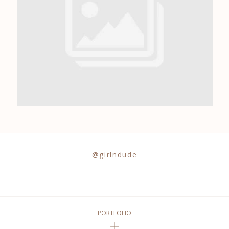
0684841343
@girlndude
PORTFOLIO