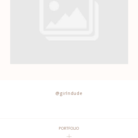
0684841343
@girlndude
PORTFOLIO