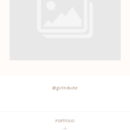
0684841343
@girlndude
PORTFOLIO