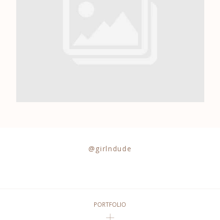
0684841343
@girlndude
PORTFOLIO