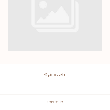
0684841343
@girlndude
PORTFOLIO