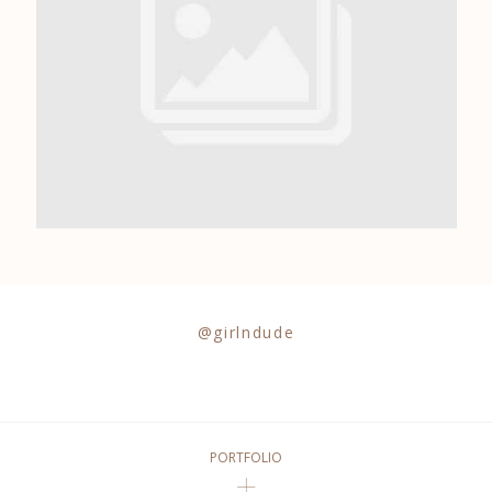
0684841343
@girlndude
PORTFOLIO