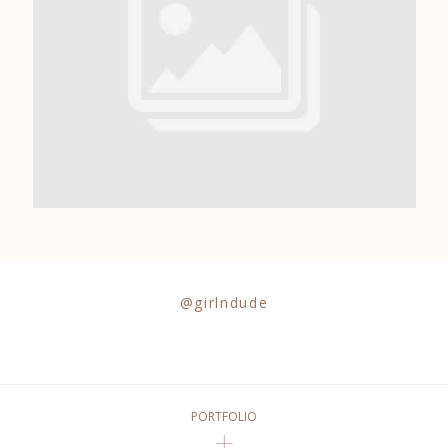
0684841343
@girlndude
PORTFOLIO