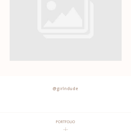
0684841343
@girlndude
PORTFOLIO