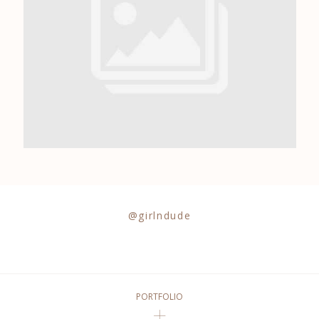
0684841343
@girlndude
PORTFOLIO