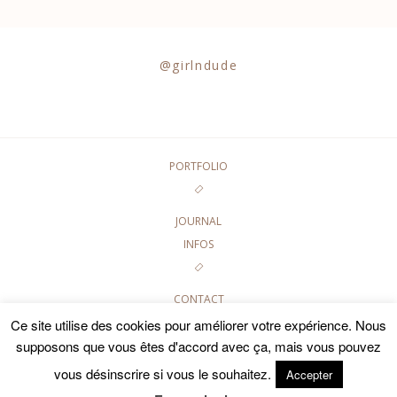
@girlndude
PORTFOLIO
JOURNAL
INFOS
CONTACT
GALERIES PRIVÉES
Ce site utilise des cookies pour améliorer votre expérience. Nous
supposons que vous êtes d'accord avec ça, mais vous pouvez
©2020 GIRL AND DUDE PHOTOGRAPHIES • TOUTES LES
vous désinscrire si vous le souhaitez.
PHOTOGRAPHIES DE CE SITE SONT SOUMISES AUX DROITS
Accepter
D'AUTEUR