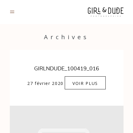
PORTFOLIO
Archives
JOURNAL
INFOS
GIRLNDUDE_100419_016
CONTACT
27 février 2020
VOIR PLUS
GALERIES PRIVÉES
Strasbourg, France