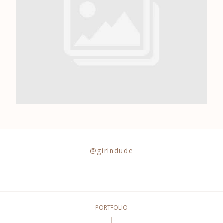
0684841343
@girlndude
PORTFOLIO