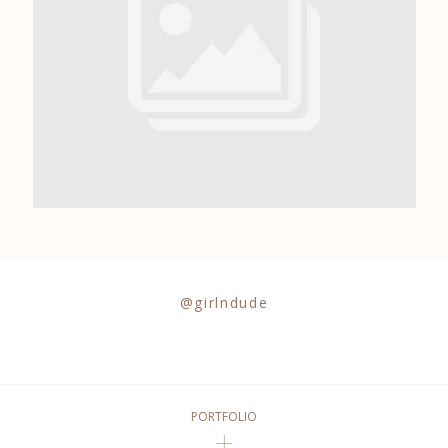
0684841343
@girlndude
PORTFOLIO