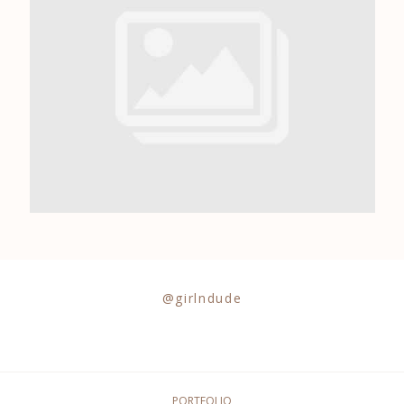
0684841343
@girlndude
PORTFOLIO