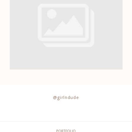
0684841343
@girlndude
PORTFOLIO