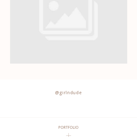
0684841343
@girlndude
PORTFOLIO