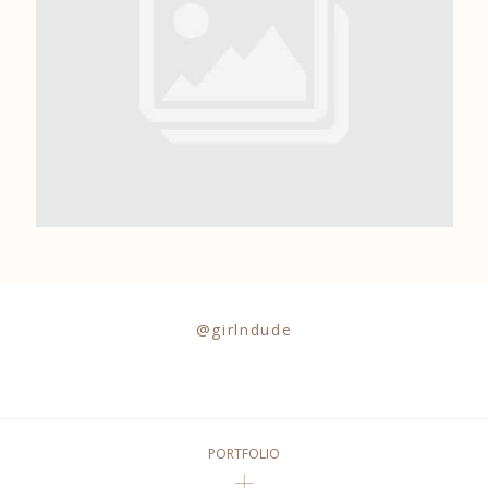
0684841343
@girlndude
PORTFOLIO