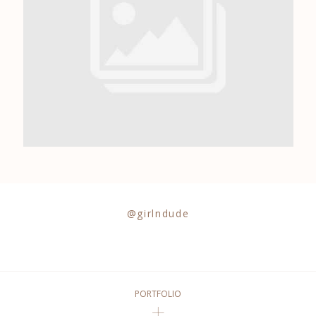
0684841343
@girlndude
PORTFOLIO