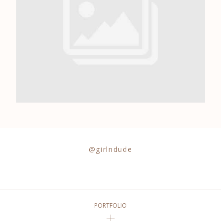
0684841343
@girlndude
PORTFOLIO