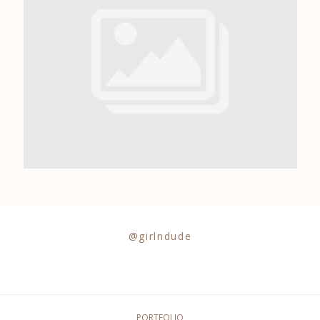
0684841343
@girlndude
PORTFOLIO