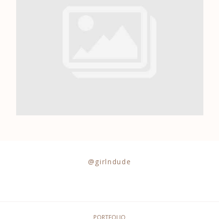
0684841343
@girlndude
PORTFOLIO