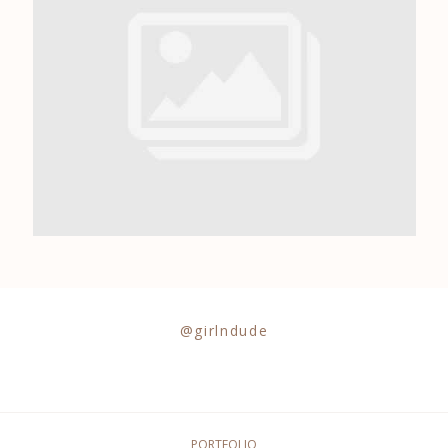
0684841343
@girlndude
PORTFOLIO