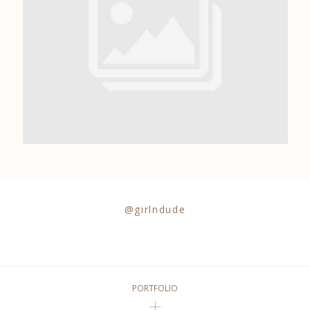
0684841343
@girlndude
PORTFOLIO