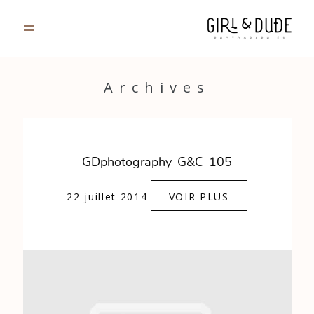
PORTFOLIO
Archives
JOURNAL
INFOS
GDphotography-G&C-105
CONTACT
22 juillet 2014
VOIR PLUS
GALERIES PRIVÉES
Strasbourg, France