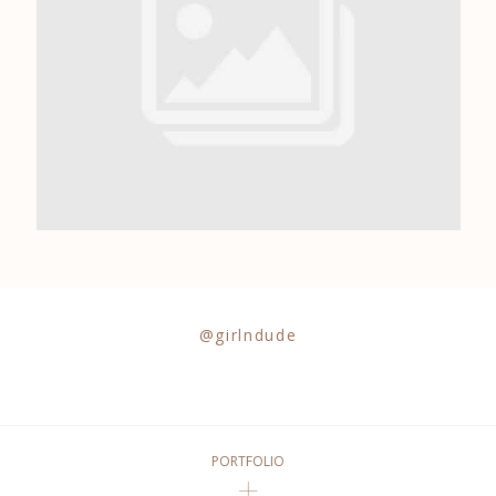
0684841343
@girlndude
PORTFOLIO