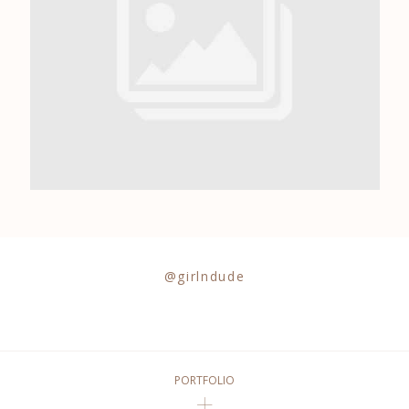
0684841343
@girlndude
PORTFOLIO