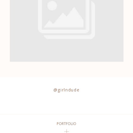
0684841343
@girlndude
PORTFOLIO