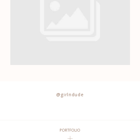
0684841343
@girlndude
PORTFOLIO