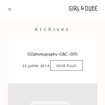
PORTFOLIO
Archives
JOURNAL
INFOS
GDphotography-G&C-005
CONTACT
22 juillet 2014
VOIR PLUS
GALERIES PRIVÉES
Strasbourg, France