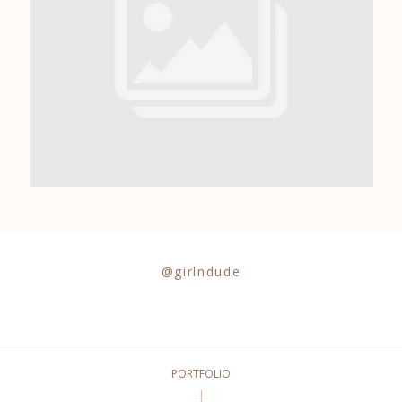
0684841343
@girlndude
PORTFOLIO