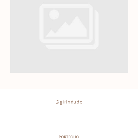
0684841343
@girlndude
PORTFOLIO