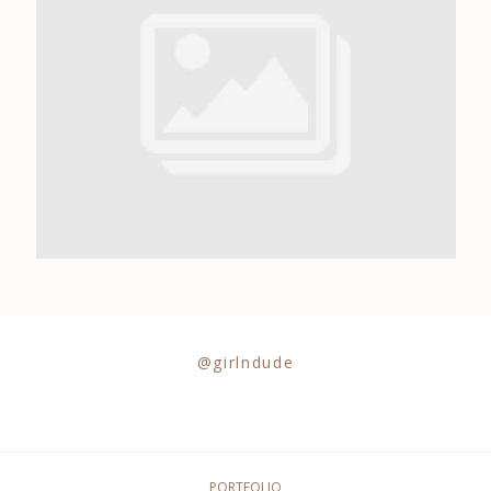
0684841343
@girlndude
PORTFOLIO