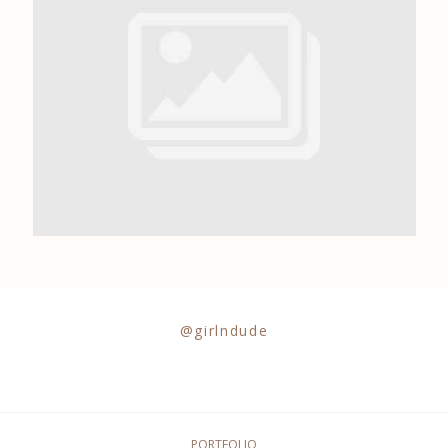
0684841343
@girlndude
PORTFOLIO