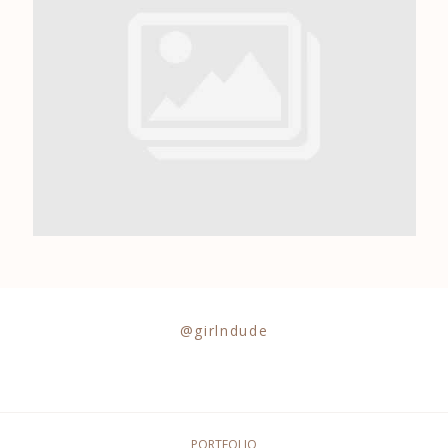
0684841343
@girlndude
PORTFOLIO