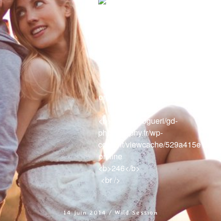
0684841343
L
14 juin 2014 /
Wild Session