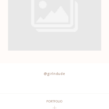
0684841343
@girlndude
PORTFOLIO