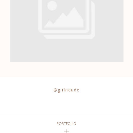
0684841343
@girlndude
PORTFOLIO