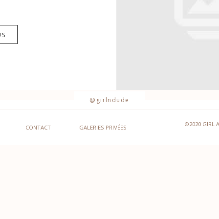
US
@girlndude
©2020 GIRL 
CONTACT
GALERIES PRIVÉES