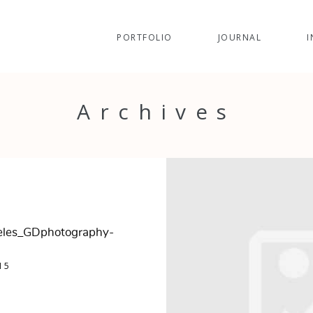
PORTFOLIO
JOURNAL
I
Archives
èles_GDphotography-
15