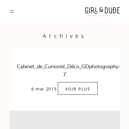
PORTFOLIO
Archives
JOURNAL
INFOS
Cabinet_de_Curiosité_Déco_GDphotography-
7
CONTACT
6 mai 2015
VOIR PLUS
GALERIES PRIVÉES
Strasbourg, France