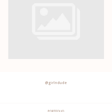
0684841343
@girlndude
PORTFOLIO