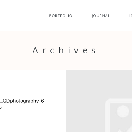
PORTFOLIO
JOURNAL
I
Archives
o_GDphotography-6
5