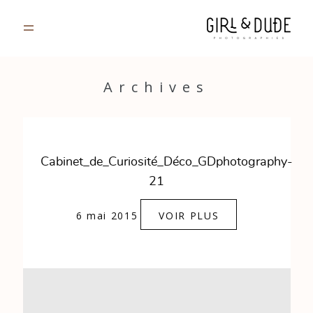
PORTFOLIO
Archives
JOURNAL
INFOS
Cabinet_de_Curiosité_Déco_GDphotography-
21
CONTACT
6 mai 2015
VOIR PLUS
GALERIES PRIVÉES
Strasbourg, France