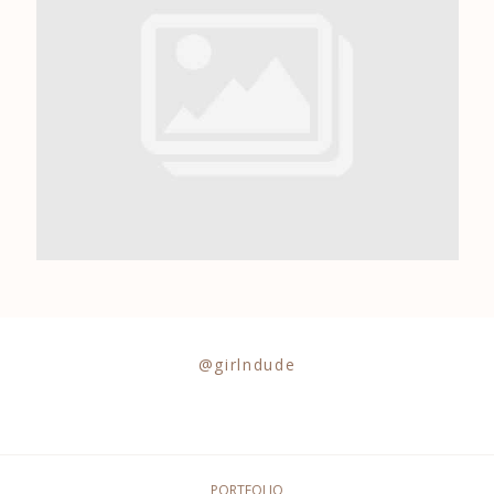
0684841343
@girlndude
PORTFOLIO