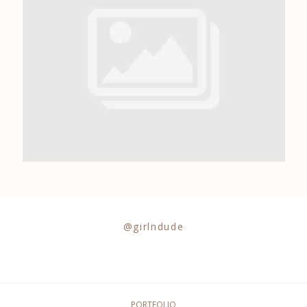
0684841343
@girlndude
PORTFOLIO