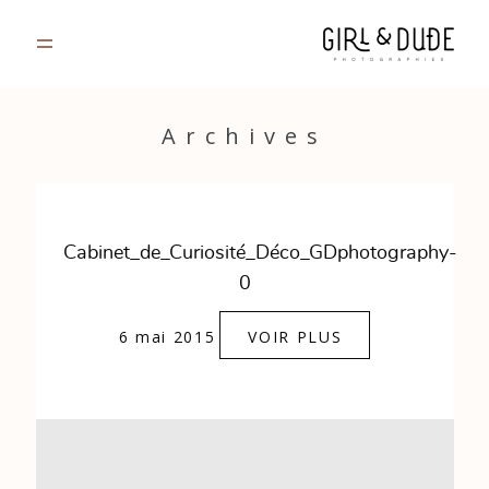
PORTFOLIO
Archives
JOURNAL
INFOS
Cabinet_de_Curiosité_Déco_GDphotography-
0
CONTACT
6 mai 2015
VOIR PLUS
GALERIES PRIVÉES
Strasbourg, France