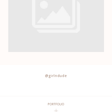
0684841343
@girlndude
PORTFOLIO