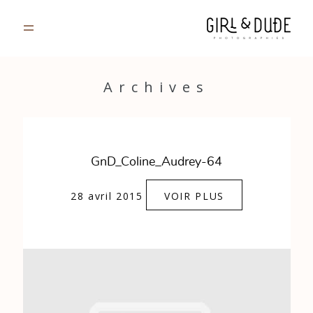
PORTFOLIO
Archives
JOURNAL
INFOS
GnD_Coline_Audrey-64
CONTACT
28 avril 2015
VOIR PLUS
GALERIES PRIVÉES
Strasbourg, France