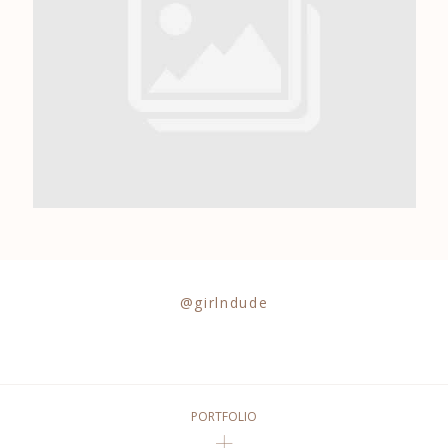
0684841343
@girlndude
PORTFOLIO