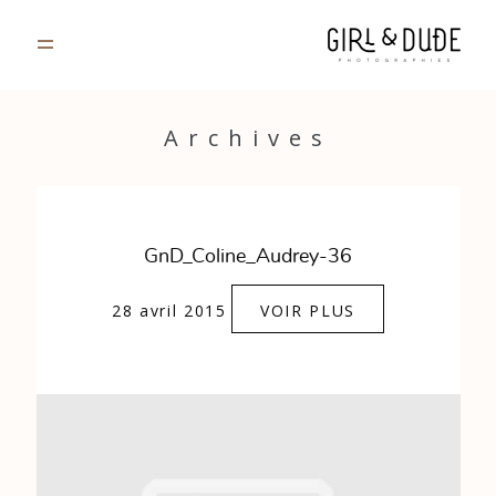
PORTFOLIO
Archives
JOURNAL
INFOS
GnD_Coline_Audrey-36
CONTACT
28 avril 2015
VOIR PLUS
GALERIES PRIVÉES
Strasbourg, France