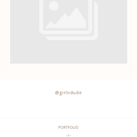
0684841343
@girlndude
PORTFOLIO