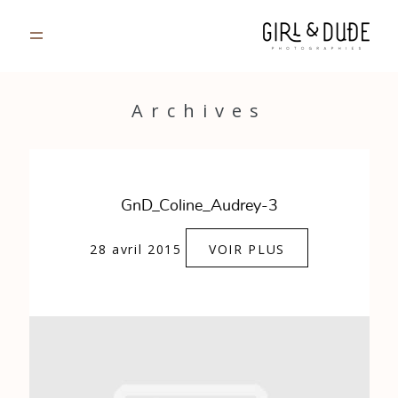
PORTFOLIO
Archives
JOURNAL
INFOS
GnD_Coline_Audrey-3
CONTACT
28 avril 2015
VOIR PLUS
GALERIES PRIVÉES
Strasbourg, France