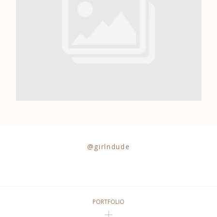
0684841343
@girlndude
PORTFOLIO