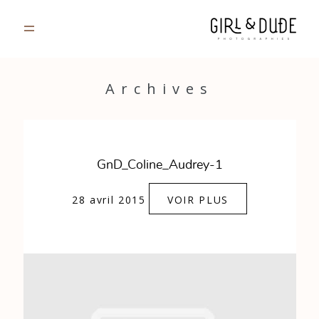
PORTFOLIO
Archives
JOURNAL
INFOS
GnD_Coline_Audrey-1
CONTACT
28 avril 2015
VOIR PLUS
GALERIES PRIVÉES
Strasbourg, France