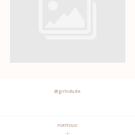
0684841343
@girlndude
PORTFOLIO