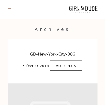
PORTFOLIO
Archives
JOURNAL
INFOS
GD-New-York-City-086
CONTACT
5 février 2014
VOIR PLUS
GALERIES PRIVÉES
Strasbourg, France