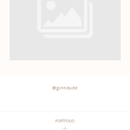
0684841343
@girlndude
PORTFOLIO