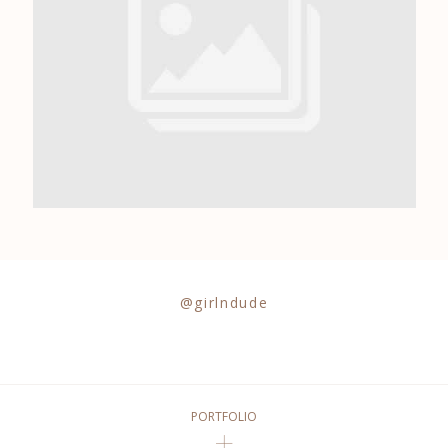
0684841343
@girlndude
PORTFOLIO