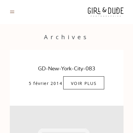
PORTFOLIO
Archives
JOURNAL
INFOS
GD-New-York-City-083
CONTACT
5 février 2014
VOIR PLUS
GALERIES PRIVÉES
Strasbourg, France