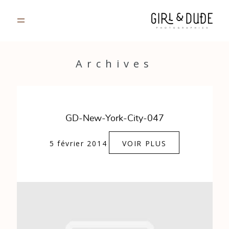
PORTFOLIO
Archives
JOURNAL
INFOS
GD-New-York-City-047
CONTACT
5 février 2014
VOIR PLUS
GALERIES PRIVÉES
Strasbourg, France