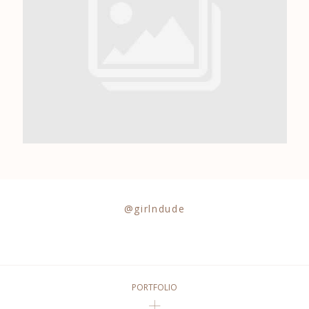
0684841343
@girlndude
PORTFOLIO